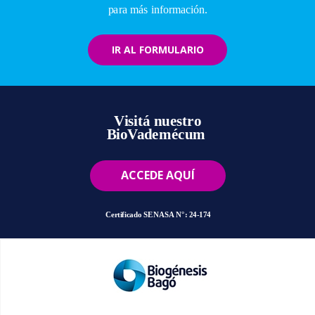
para más información.
IR AL FORMULARIO
Visitá nuestro
BioVademécum
ACCEDE AQUÍ
Certificado SENASA N°: 24-174