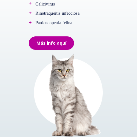
+
Calicivirus
+
Rinotraqueitis infecciosa
+
Panleucopenia felina
Más info aquí