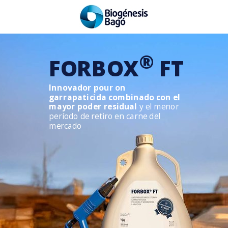
®
FORBOX
FT
Innovador pour on
garrapaticida combinado con el
mayor poder residual
y el menor
período de retiro en carne del
mercado