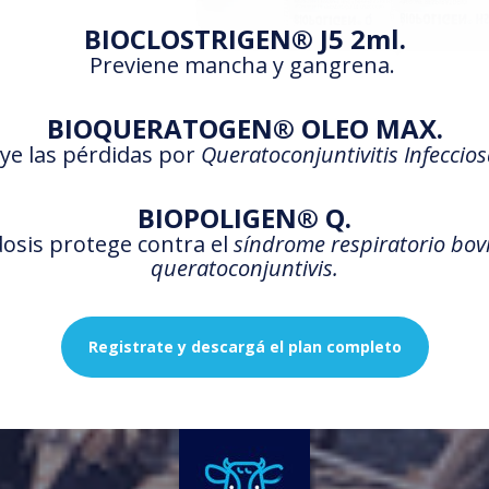
BIOCLOSTRIGEN® J5 2ml.
Previene mancha y gangrena.
BIOQUERATOGEN® OLEO MAX.
ye las pérdidas por
Queratoconjuntivitis Infeccios
BIOPOLIGEN® Q.
osis protege contra el
síndrome respiratorio bovi
queratoconjuntivis.
Registrate y descargá el plan completo