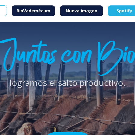
BioVademécum
Nueva imagen
Spotify
logramos el salto productivo.