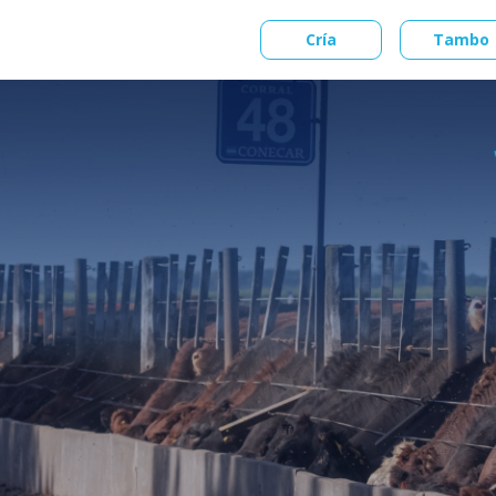
Cría
Tambo