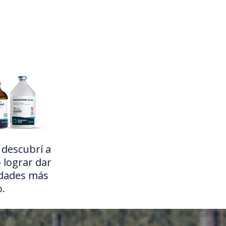
 descubrí a
 lograr dar
edades más
.